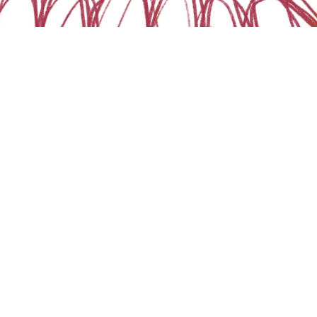
Illustraties
Ik teken eigen werk en in opdracht. Mijn werk
varieert van daarin van stijl. Van werk in publieke
ruimte tot prentenboeken.